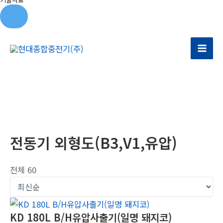
콘
텐
Mai
츠
로
Men
건
너
뛰
기
전동기 외형도(B3,V1,유압)
전체 60
KD 180L B/H유압사출기(일명 돼지코)